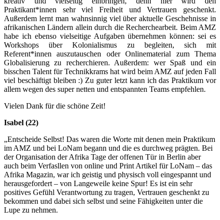
kreativ und vielseitig einbringen, denn hier wird den
Praktikant*innen sehr viel Freiheit und Vertrauen geschenkt.
Außerdem lernt man wahnsinnig viel über aktuelle Geschehnisse in
afrikanischen Ländern allein durch die Recherchearbeit. Beim AMZ
habe ich ebenso vielseitige Aufgaben übernehmen können: sei es
Workshops über Kolonialismus zu begleiten, sich mit
Referent*innen auszutauschen oder Onlinematerial zum Thema
Globalisierung zu recherchieren. Außerdem: wer Spaß und ein
bisschen Talent für Technikkrams hat wird beim AMZ auf jeden Fall
viel beschäftigt bleiben :) Zu guter letzt kann ich das Praktikum vor
allem wegen des super netten und entspannten Teams empfehlen.
Vielen Dank für die schöne Zeit!
Isabel (22)
„Entscheide Selbst! Das waren die Worte mit denen mein Praktikum
im AMZ und bei LoNam begann und die es durchweg prägten. Bei
der Organisation der Afrika Tage der offenen Tür in Berlin aber
auch beim Verfasllen von online und Print Artikel für LoNam – das
Afrika Magazin, war ich geistig und physisch voll eingespannt und
herausgefordert – von Langeweile keine Spur! Es ist ein sehr
positives Gefühl Verantwortung zu tragen, Vertrauen geschenkt zu
bekommen und dabei sich selbst und seine Fähigkeiten unter die
Lupe zu nehmen.