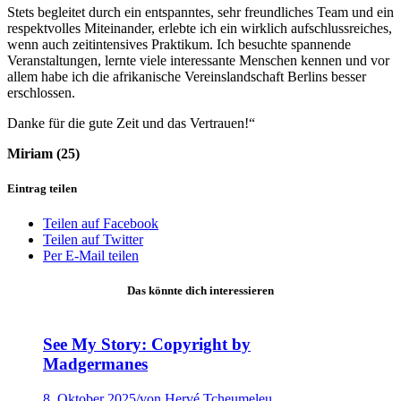
Stets begleitet durch ein entspanntes, sehr freundliches Team und ein
respektvolles Miteinander, erlebte ich ein wirklich aufschlussreiches,
wenn auch zeitintensives Praktikum. Ich besuchte spannende
Veranstaltungen, lernte viele interessante Menschen kennen und vor
allem habe ich die afrikanische Vereinslandschaft Berlins besser
erschlossen.
Danke für die gute Zeit und das Vertrauen!“
Miriam (25)
Eintrag teilen
Teilen auf Facebook
Teilen auf Twitter
Per E-Mail teilen
Das könnte dich interessieren
See My Story: Copyright by
Madgermanes
8. Oktober 2025
/
von Hervé Tcheumeleu