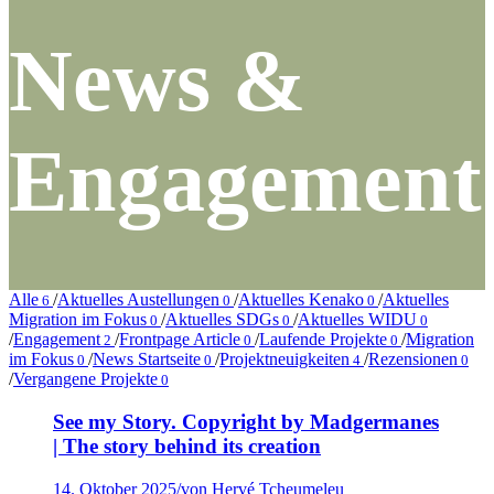
News
&
Engagement
Alle
/
Aktuelles Austellungen
/
Aktuelles Kenako
/
Aktuelles
6
0
0
Migration im Fokus
/
Aktuelles SDGs
/
Aktuelles WIDU
0
0
0
/
Engagement
/
Frontpage Article
/
Laufende Projekte
/
Migration
2
0
0
im Fokus
/
News Startseite
/
Projektneuigkeiten
/
Rezensionen
0
0
4
0
/
Vergangene Projekte
0
See my Story. Copyright by Madgermanes
| The story behind its creation
14. Oktober 2025
/
von Hervé Tcheumeleu